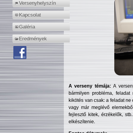
Versenyhelyszín
Kapcsolat
Galéria
Eredmények
A verseny témája:
A verseny
bármilyen probléma, feladat
kikötés van csak: a feladat ne
vagy már meglévő elemekből ö
fejlesztő kitek, érzékelők, st
elkészítenie.