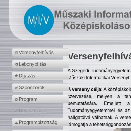
Versenyfelhívás
Versenyfelhív
Lebonyolítás
A Szegedi Tudományegyetem M
Díjazás
Műszaki Informatikai Versenyt
Szponzorok
A verseny célja:
A középiskol
szervezése, melyen a tehe
Program
bemutatására. Emellett 
Tudományegyetemmel és az o
Regisztráció
hallgatóivá válhatnak. A verse
Programbizottság
támogatja a tehetséggondozást