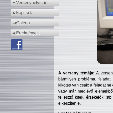
Versenyhelyszín
Kapcsolat
Galéria
Eredmények
A verseny témája:
A verseny
bármilyen probléma, feladat
kikötés van csak: a feladat ne
vagy már meglévő elemekből ö
fejlesztő kitek, érzékelők, st
elkészítenie.