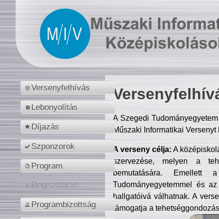
Versenyfelhívás
Versenyfelhív
Lebonyolítás
A Szegedi Tudományegyetem M
Díjazás
Műszaki Informatikai Versenyt
Szponzorok
A verseny célja:
A középiskol
szervezése, melyen a tehe
Program
bemutatására. Emellett 
Tudományegyetemmel és az o
Regisztráció
hallgatóivá válhatnak. A verse
Programbizottság
támogatja a tehetséggondozást