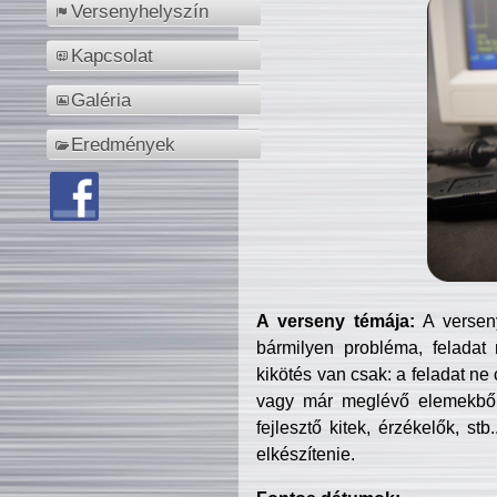
Versenyhelyszín
Kapcsolat
Galéria
Eredmények
A verseny témája:
A verseny
bármilyen probléma, feladat
kikötés van csak: a feladat ne
vagy már meglévő elemekből ö
fejlesztő kitek, érzékelők, st
elkészítenie.