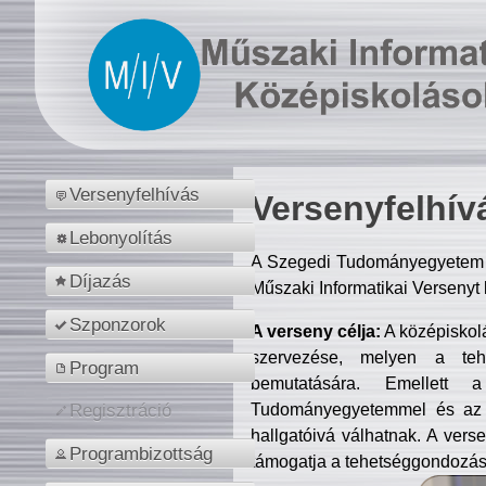
Versenyfelhívás
Versenyfelhív
Lebonyolítás
A Szegedi Tudományegyetem M
Díjazás
Műszaki Informatikai Versenyt
Szponzorok
A verseny célja:
A középiskol
szervezése, melyen a tehe
Program
bemutatására. Emellett 
Tudományegyetemmel és az o
Regisztráció
hallgatóivá válhatnak. A verse
Programbizottság
támogatja a tehetséggondozást