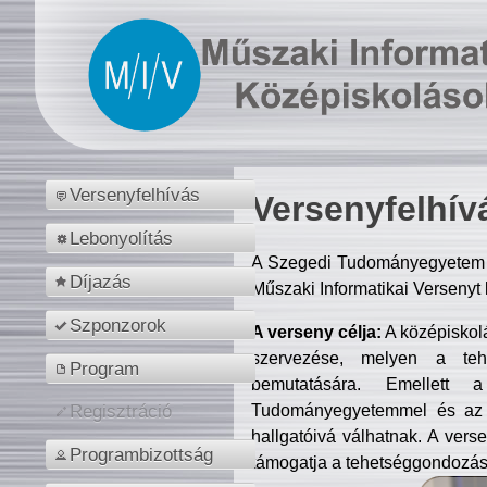
Versenyfelhívás
Versenyfelhív
Lebonyolítás
A Szegedi Tudományegyetem M
Díjazás
Műszaki Informatikai Versenyt
Szponzorok
A verseny célja:
A középiskol
szervezése, melyen a tehe
Program
bemutatására. Emellett 
Tudományegyetemmel és az o
Regisztráció
hallgatóivá válhatnak. A verse
Programbizottság
támogatja a tehetséggondozást