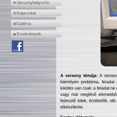
Versenyhelyszín
Kapcsolat
Galéria
Eredmények
A verseny témája:
A verseny
bármilyen probléma, feladat
kikötés van csak: a feladat ne
vagy már meglévő elemekből ö
fejlesztő kitek, érzékelők, st
elkészítenie.