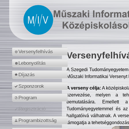
Versenyfelhívás
Versenyfelhív
Lebonyolítás
A Szegedi Tudományegyetem M
Díjazás
Műszaki Informatikai Versenyt
Szponzorok
A verseny célja:
A középiskol
szervezése, melyen a tehe
Program
bemutatására. Emellett 
Tudományegyetemmel és az o
Regisztráció
hallgatóivá válhatnak. A verse
Programbizottság
támogatja a tehetséggondozást