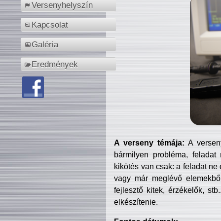
Versenyhelyszín
Kapcsolat
Galéria
Eredmények
A verseny témája:
A verseny
bármilyen probléma, feladat
kikötés van csak: a feladat ne
vagy már meglévő elemekből ö
fejlesztő kitek, érzékelők, st
elkészítenie.