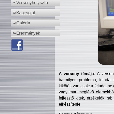
Versenyhelyszín
Kapcsolat
Galéria
Eredmények
A verseny témája:
A verseny
bármilyen probléma, feladat
kikötés van csak: a feladat ne
vagy már meglévő elemekből ö
fejlesztő kitek, érzékelők, st
elkészítenie.