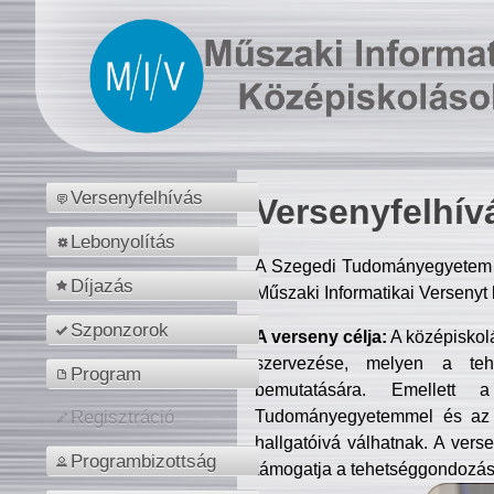
Versenyfelhívás
Versenyfelhív
Lebonyolítás
A Szegedi Tudományegyetem M
Díjazás
Műszaki Informatikai Versenyt
Szponzorok
A verseny célja:
A középiskol
szervezése, melyen a tehe
Program
bemutatására. Emellett 
Tudományegyetemmel és az o
Regisztráció
hallgatóivá válhatnak. A verse
Programbizottság
támogatja a tehetséggondozást