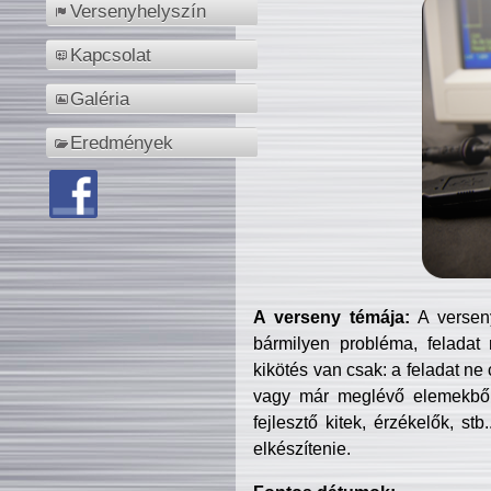
Versenyhelyszín
Kapcsolat
Galéria
Eredmények
A verseny témája:
A verseny
bármilyen probléma, feladat
kikötés van csak: a feladat ne
vagy már meglévő elemekből ö
fejlesztő kitek, érzékelők, st
elkészítenie.