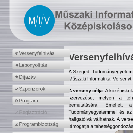
Versenyfelhívás
Versenyfelhív
Lebonyolítás
A Szegedi Tudományegyetem M
Díjazás
Műszaki Informatikai Versenyt
Szponzorok
A verseny célja:
A középiskol
szervezése, melyen a tehe
Program
bemutatására. Emellett 
Tudományegyetemmel és az o
Regisztráció
hallgatóivá válhatnak. A verse
Programbizottság
támogatja a tehetséggondozást