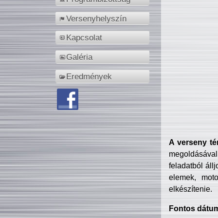
Versenyhelyszín
Kapcsolat
Galéria
Eredmények
A verseny té
megoldásával
feladatból áll
elemek, motor
elkészítenie.
Fontos dátu