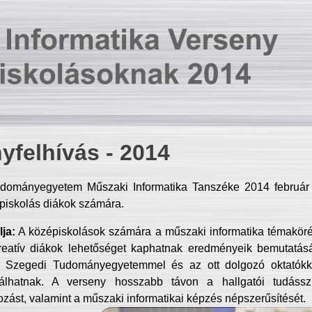
yfelhívás - 2014
dományegyetem Műszaki Informatika Tanszéke 2014 február 2
piskolás diákok számára.
ja:
A középiskolások számára a műszaki informatika témakör
reatív diákok lehetőséget kaphatnak eredményeik bemutatásá
a Szegedi Tudományegyetemmel és az ott dolgozó oktatókka
válhatnak. A verseny hosszabb távon a hallgatói tudásszi
zást, valamint a műszaki informatikai képzés népszerűsítését.