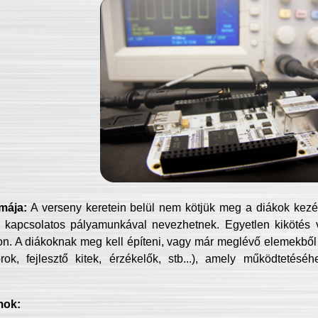
mája:
A verseny keretein belül nem kötjük meg a diákok kezét 
 kapcsolatos pályamunkával nevezhetnek. Egyetlen kikötés 
jon. A diákoknak meg kell építeni, vagy már meglévő elemekből ö
ok, fejlesztő kitek, érzékelők, stb...), amely működtetésé
mok: