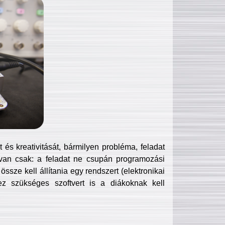
és kreativitását, bármilyen probléma, feladat
van csak: a feladat ne csupán programozási
ssze kell állítania egy rendszert (elektronikai
hez szükséges szoftvert is a diákoknak kell