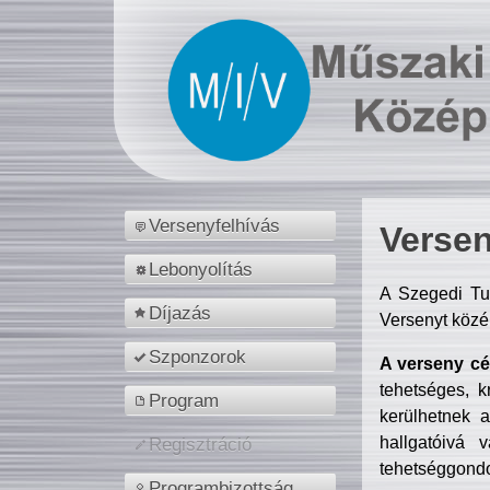
Versenyfelhívás
Versen
Lebonyolítás
A Szegedi Tu
Díjazás
Versenyt közé
Szponzorok
A verseny cél
tehetséges, k
Program
kerülhetnek 
hallgatóivá 
Regisztráció
tehetséggondo
Programbizottság