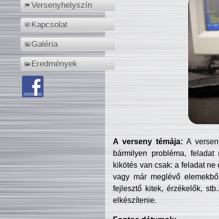
Versenyhelyszín
Kapcsolat
Galéria
Eredmények
A verseny témája:
A verseny
bármilyen probléma, feladat
kikötés van csak: a feladat ne
vagy már meglévő elemekből ö
fejlesztő kitek, érzékelők, st
elkészítenie.