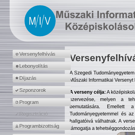
Versenyfelhívás
Versenyfelhív
Lebonyolítás
A Szegedi Tudományegyetem M
Díjazás
Műszaki Informatikai Versenyt
Szponzorok
A verseny célja:
A középiskol
szervezése, melyen a tehe
Program
bemutatására. Emellett 
Tudományegyetemmel és az o
Regisztráció
hallgatóivá válhatnak. A verse
Programbizottság
támogatja a tehetséggondozást