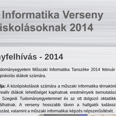
yfelhívás - 2014
dományegyetem Műszaki Informatika Tanszéke 2014 február 2
piskolás diákok számára.
ja:
A középiskolások számára a műszaki informatika témakör
reatív diákok lehetőséget kaphatnak eredményeik bemutatásá
a Szegedi Tudományegyetemmel és az ott dolgozó oktatókka
válhatnak. A verseny hosszabb távon a hallgatói tudásszi
zást, valamint a műszaki informatikai képzés népszerűsítését.