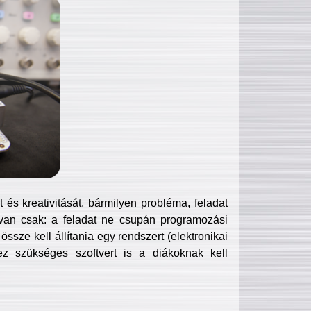
és kreativitását, bármilyen probléma, feladat
van csak: a feladat ne csupán programozási
ssze kell állítania egy rendszert (elektronikai
hez szükséges szoftvert is a diákoknak kell