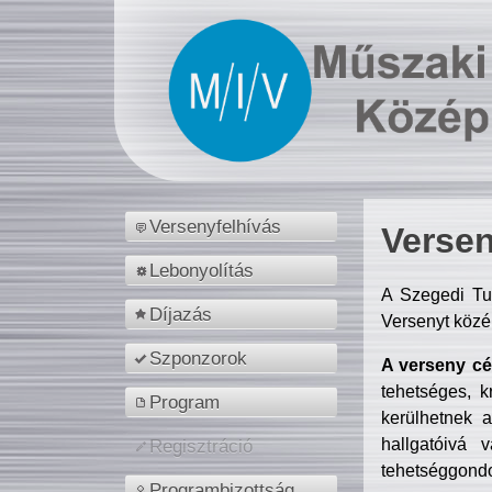
Versenyfelhívás
Versen
Lebonyolítás
A Szegedi Tu
Díjazás
Versenyt közé
Szponzorok
A verseny cél
tehetséges, k
Program
kerülhetnek 
hallgatóivá 
Regisztráció
tehetséggondo
Programbizottság