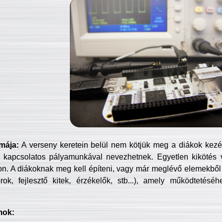
mája:
A verseny keretein belül nem kötjük meg a diákok kezét 
 kapcsolatos pályamunkával nevezhetnek. Egyetlen kikötés 
jon. A diákoknak meg kell építeni, vagy már meglévő elemekből ö
ok, fejlesztő kitek, érzékelők, stb...), amely működtetésé
mok: