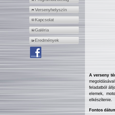
Versenyhelyszín
Kapcsolat
Galéria
Eredmények
A verseny té
megoldásával
feladatból áll
elemek, motor
elkészítenie.
Fontos dátu