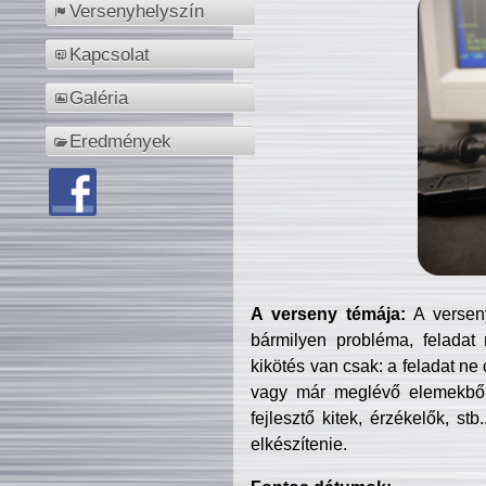
Versenyhelyszín
Kapcsolat
Galéria
Eredmények
A verseny témája:
A verseny
bármilyen probléma, feladat
kikötés van csak: a feladat ne
vagy már meglévő elemekből ö
fejlesztő kitek, érzékelők, st
elkészítenie.