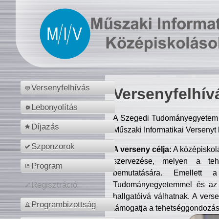
Versenyfelhívás
Versenyfelhív
Lebonyolítás
A Szegedi Tudományegyetem M
Díjazás
Műszaki Informatikai Versenyt
Szponzorok
A verseny célja:
A középiskol
szervezése, melyen a tehe
Program
bemutatására. Emellett 
Tudományegyetemmel és az o
Regisztráció
hallgatóivá válhatnak. A verse
Programbizottság
támogatja a tehetséggondozást