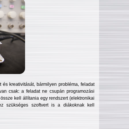
és kreativitását, bármilyen probléma, feladat
van csak: a feladat ne csupán programozási
ssze kell állítania egy rendszert (elektronikai
hez szükséges szoftvert is a diákoknak kell