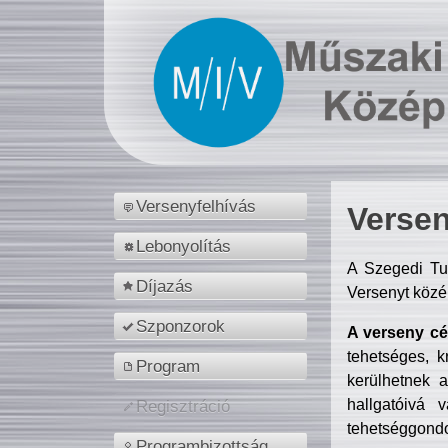
Versenyfelhívás
Versen
Lebonyolítás
A Szegedi Tu
Díjazás
Versenyt közé
Szponzorok
A verseny cél
tehetséges, k
Program
kerülhetnek 
hallgatóivá 
Regisztráció
tehetséggondo
Programbizottság