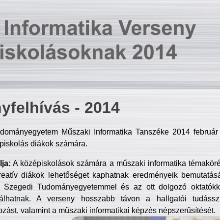
yfelhívás - 2014
dományegyetem Műszaki Informatika Tanszéke 2014 február 2
piskolás diákok számára.
ja:
A középiskolások számára a műszaki informatika témakör
reatív diákok lehetőséget kaphatnak eredményeik bemutatásá
a Szegedi Tudományegyetemmel és az ott dolgozó oktatókka
válhatnak. A verseny hosszabb távon a hallgatói tudásszi
zást, valamint a műszaki informatikai képzés népszerűsítését.