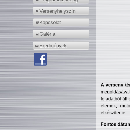
Versenyhelyszín
Kapcsolat
Galéria
Eredmények
A verseny té
megoldásával
feladatból áll
elemek, motor
elkészítenie.
Fontos dátu