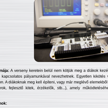
mája:
A verseny keretein belül nem kötjük meg a diákok kezét 
 kapcsolatos pályamunkával nevezhetnek. Egyetlen kikötés 
jon. A diákoknak meg kell építeni, vagy már meglévő elemekből ö
ok, fejlesztő kitek, érzékelők, stb...), amely működtetésé
mok: