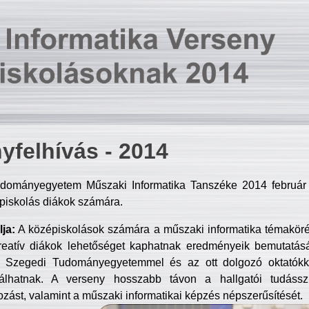
yfelhívás - 2014
dományegyetem Műszaki Informatika Tanszéke 2014 február 2
piskolás diákok számára.
ja:
A középiskolások számára a műszaki informatika témakör
reatív diákok lehetőséget kaphatnak eredményeik bemutatásá
a Szegedi Tudományegyetemmel és az ott dolgozó oktatókka
válhatnak. A verseny hosszabb távon a hallgatói tudásszi
zást, valamint a műszaki informatikai képzés népszerűsítését.