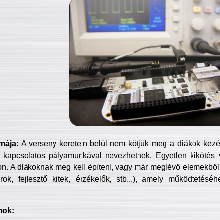
mája:
A verseny keretein belül nem kötjük meg a diákok kezét 
 kapcsolatos pályamunkával nevezhetnek. Egyetlen kikötés 
jon. A diákoknak meg kell építeni, vagy már meglévő elemekből ö
ok, fejlesztő kitek, érzékelők, stb...), amely működtetésé
mok: