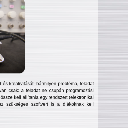
és kreativitását, bármilyen probléma, feladat
van csak: a feladat ne csupán programozási
ssze kell állítania egy rendszert (elektronikai
hez szükséges szoftvert is a diákoknak kell