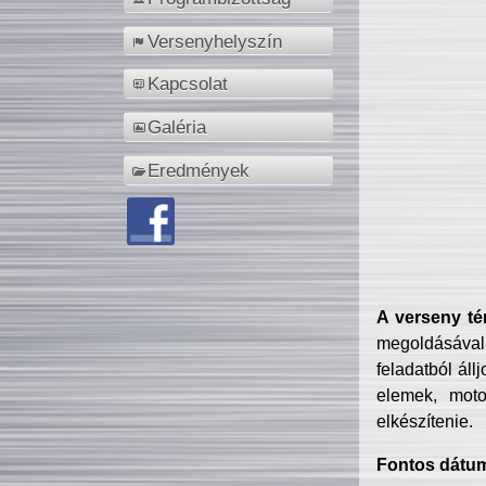
Versenyhelyszín
Kapcsolat
Galéria
Eredmények
A verseny té
megoldásával
feladatból áll
elemek, motor
elkészítenie.
Fontos dátu