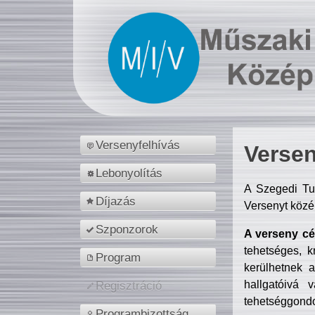
Versenyfelhívás
Versen
Lebonyolítás
A Szegedi Tu
Díjazás
Versenyt közé
Szponzorok
A verseny cél
tehetséges, k
Program
kerülhetnek 
hallgatóivá 
Regisztráció
tehetséggondo
Programbizottság