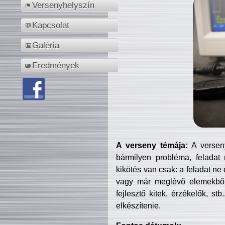
Versenyhelyszín
Kapcsolat
Galéria
Eredmények
A verseny témája:
A verseny
bármilyen probléma, feladat
kikötés van csak: a feladat ne
vagy már meglévő elemekből ö
fejlesztő kitek, érzékelők, st
elkészítenie.