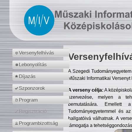
Versenyfelhívás
Versenyfelhív
Lebonyolítás
A Szegedi Tudományegyetem M
Díjazás
Műszaki Informatikai Versenyt
Szponzorok
A verseny célja:
A középiskol
szervezése, melyen a tehe
Program
bemutatására. Emellett 
Tudományegyetemmel és az o
Regisztráció
hallgatóivá válhatnak. A verse
Programbizottság
támogatja a tehetséggondozást