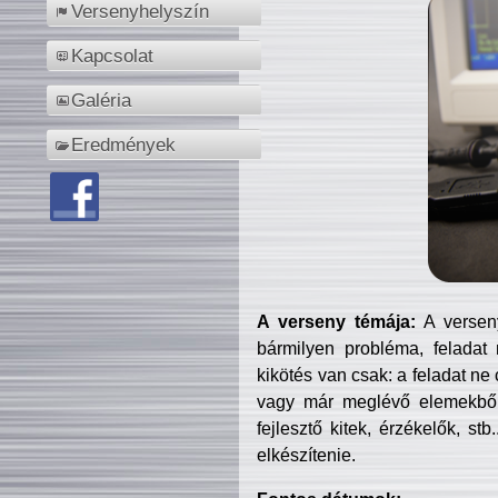
Versenyhelyszín
Kapcsolat
Galéria
Eredmények
A verseny témája:
A verseny
bármilyen probléma, feladat
kikötés van csak: a feladat ne
vagy már meglévő elemekből ö
fejlesztő kitek, érzékelők, st
elkészítenie.