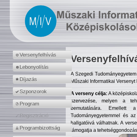
Versenyfelhívás
Versenyfelhív
Lebonyolítás
A Szegedi Tudományegyetem M
Díjazás
Műszaki Informatikai Versenyt
Szponzorok
A verseny célja:
A középiskol
szervezése, melyen a tehe
Program
bemutatására. Emellett 
Tudományegyetemmel és az o
Regisztráció
hallgatóivá válhatnak. A verse
Programbizottság
támogatja a tehetséggondozást