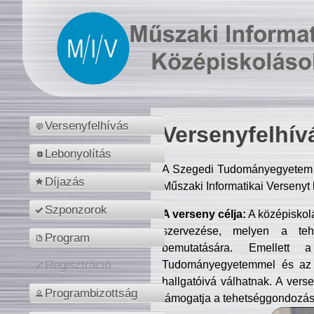
Versenyfelhívás
Versenyfelhív
Lebonyolítás
A Szegedi Tudományegyetem M
Díjazás
Műszaki Informatikai Versenyt
Szponzorok
A verseny célja:
A középiskol
szervezése, melyen a tehe
Program
bemutatására. Emellett 
Tudományegyetemmel és az o
Regisztráció
hallgatóivá válhatnak. A verse
Programbizottság
támogatja a tehetséggondozást