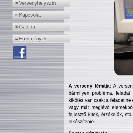
Versenyhelyszín
Kapcsolat
Galéria
Eredmények
A verseny témája:
A verseny
bármilyen probléma, feladat
kikötés van csak: a feladat ne
vagy már meglévő elemekből ö
fejlesztő kitek, érzékelők, st
elkészítenie.