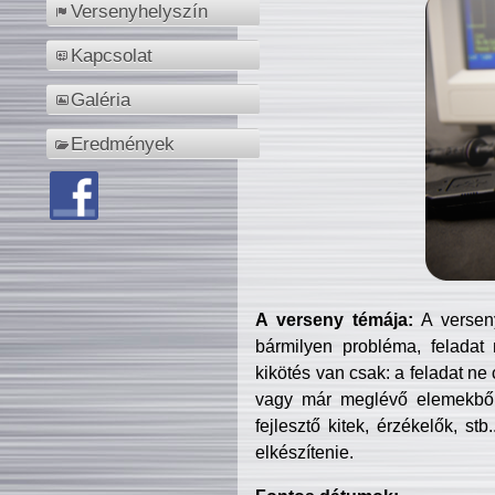
Versenyhelyszín
Kapcsolat
Galéria
Eredmények
A verseny témája:
A verseny
bármilyen probléma, feladat
kikötés van csak: a feladat ne
vagy már meglévő elemekből ö
fejlesztő kitek, érzékelők, st
elkészítenie.