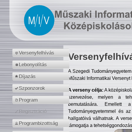
Versenyfelhívás
Versenyfelhív
Lebonyolítás
A Szegedi Tudományegyetem M
Díjazás
Műszaki Informatikai Versenyt
Szponzorok
A verseny célja:
A középiskol
szervezése, melyen a tehe
Program
bemutatására. Emellett 
Tudományegyetemmel és az o
Regisztráció
hallgatóivá válhatnak. A verse
Programbizottság
támogatja a tehetséggondozást