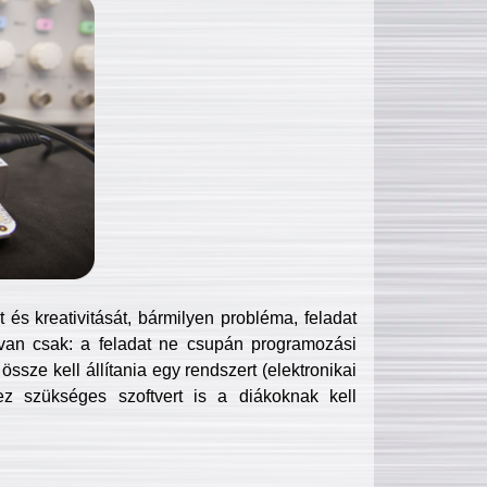
és kreativitását, bármilyen probléma, feladat
van csak: a feladat ne csupán programozási
ssze kell állítania egy rendszert (elektronikai
hez szükséges szoftvert is a diákoknak kell