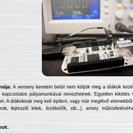
mája:
A verseny keretein belül nem kötjük meg a diákok kezét 
 kapcsolatos pályamunkával nevezhetnek. Egyetlen kikötés 
jon. A diákoknak meg kell építeni, vagy már meglévő elemekből ö
ok, fejlesztő kitek, érzékelők, stb...), amely működtetésé
mok: