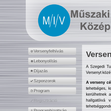
Versenyfelhívás
Versen
Lebonyolítás
A Szegedi Tu
Díjazás
Versenyt közé
Szponzorok
A verseny cél
tehetséges, k
Program
kerülhetnek 
hallgatóivá 
Regisztráció
tehetséggondo
Programbizottság