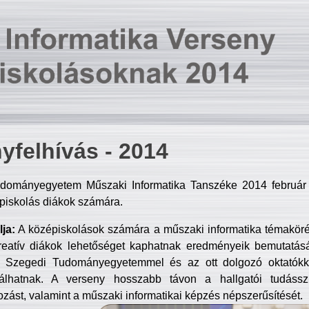
yfelhívás - 2014
dományegyetem Műszaki Informatika Tanszéke 2014 február 2
piskolás diákok számára.
ja:
A középiskolások számára a műszaki informatika témakör
reatív diákok lehetőséget kaphatnak eredményeik bemutatásá
a Szegedi Tudományegyetemmel és az ott dolgozó oktatókka
válhatnak. A verseny hosszabb távon a hallgatói tudásszi
zást, valamint a műszaki informatikai képzés népszerűsítését.