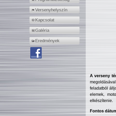
Versenyhelyszín
Kapcsolat
Galéria
Eredmények
A verseny té
megoldásával
feladatból áll
elemek, motor
elkészítenie.
Fontos dátu