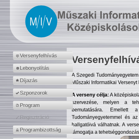
Versenyfelhívás
Versenyfelhív
Lebonyolítás
A Szegedi Tudományegyetem M
Díjazás
Műszaki Informatikai Versenyt
Szponzorok
A verseny célja:
A középiskol
szervezése, melyen a tehe
Program
bemutatására. Emellett 
Tudományegyetemmel és az o
Regisztráció
hallgatóivá válhatnak. A verse
Programbizottság
támogatja a tehetséggondozást