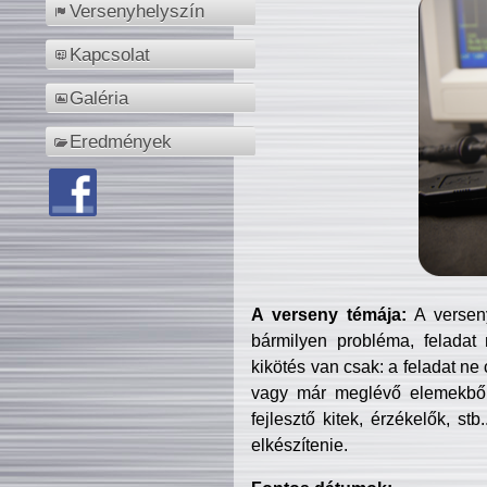
Versenyhelyszín
Kapcsolat
Galéria
Eredmények
A verseny témája:
A verseny
bármilyen probléma, feladat
kikötés van csak: a feladat ne
vagy már meglévő elemekből ö
fejlesztő kitek, érzékelők, st
elkészítenie.