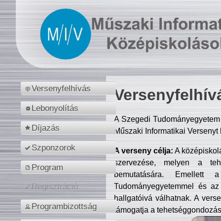
Versenyfelhívás
Versenyfelhív
Lebonyolítás
A Szegedi Tudományegyetem M
Díjazás
Műszaki Informatikai Versenyt
Szponzorok
A verseny célja:
A középiskol
szervezése, melyen a tehe
Program
bemutatására. Emellett 
Tudományegyetemmel és az o
Regisztráció
hallgatóivá válhatnak. A verse
Programbizottság
támogatja a tehetséggondozást