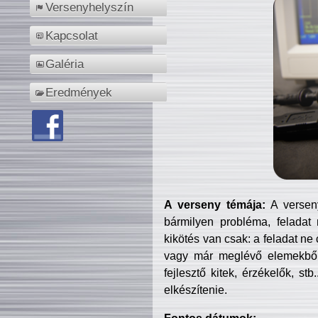
Versenyhelyszín
Kapcsolat
Galéria
Eredmények
A verseny témája:
A verseny
bármilyen probléma, feladat
kikötés van csak: a feladat ne
vagy már meglévő elemekből ö
fejlesztő kitek, érzékelők, st
elkészítenie.