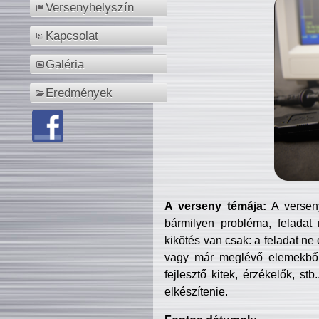
Versenyhelyszín
Kapcsolat
Galéria
Eredmények
A verseny témája:
A verseny
bármilyen probléma, feladat
kikötés van csak: a feladat ne
vagy már meglévő elemekből ö
fejlesztő kitek, érzékelők, st
elkészítenie.