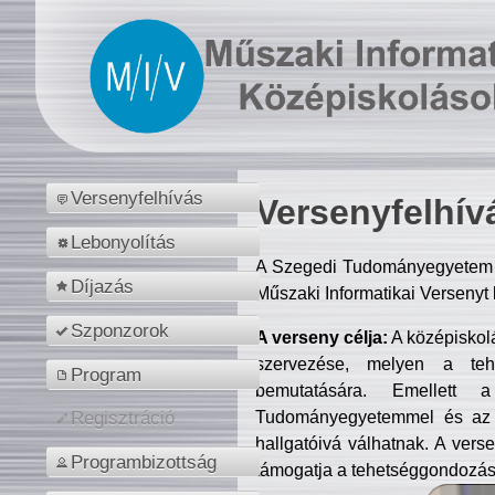
Versenyfelhívás
Versenyfelhív
Lebonyolítás
A Szegedi Tudományegyetem M
Díjazás
Műszaki Informatikai Versenyt
Szponzorok
A verseny célja:
A középiskol
szervezése, melyen a tehe
Program
bemutatására. Emellett 
Tudományegyetemmel és az o
Regisztráció
hallgatóivá válhatnak. A verse
Programbizottság
támogatja a tehetséggondozást