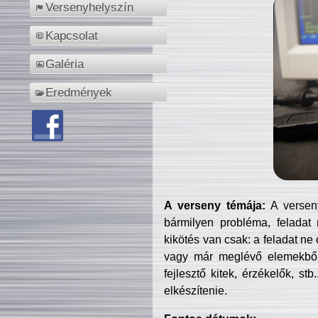
Versenyhelyszín
Kapcsolat
Galéria
Eredmények
A verseny témája:
A verseny
bármilyen probléma, feladat
kikötés van csak: a feladat ne
vagy már meglévő elemekből ö
fejlesztő kitek, érzékelők, st
elkészítenie.