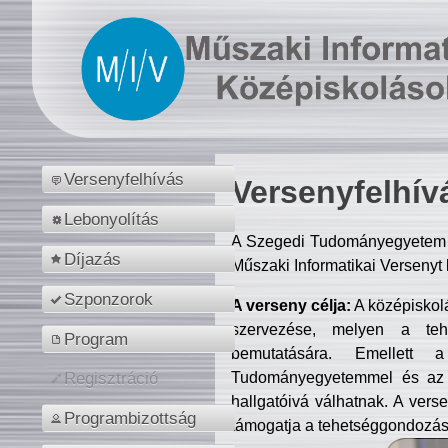
Versenyfelhívás
Versenyfelhív
Lebonyolítás
A Szegedi Tudományegyetem M
Díjazás
Műszaki Informatikai Versenyt
Szponzorok
A verseny célja:
A középiskol
szervezése, melyen a tehe
Program
bemutatására. Emellett 
Tudományegyetemmel és az o
Regisztráció
hallgatóivá válhatnak. A verse
Programbizottság
támogatja a tehetséggondozást