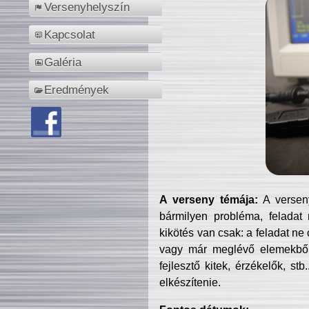
Versenyhelyszín
Kapcsolat
Galéria
Eredmények
A verseny témája:
A verseny
bármilyen probléma, feladat
kikötés van csak: a feladat ne
vagy már meglévő elemekből ö
fejlesztő kitek, érzékelők, st
elkészítenie.