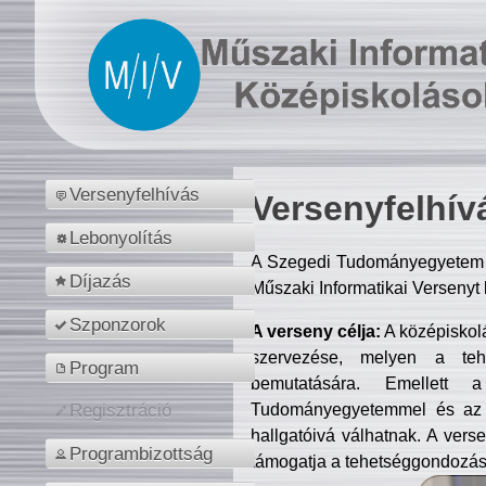
Versenyfelhívás
Versenyfelhív
Lebonyolítás
A Szegedi Tudományegyetem M
Díjazás
Műszaki Informatikai Versenyt
Szponzorok
A verseny célja:
A középiskol
szervezése, melyen a tehe
Program
bemutatására. Emellett 
Tudományegyetemmel és az o
Regisztráció
hallgatóivá válhatnak. A verse
Programbizottság
támogatja a tehetséggondozást