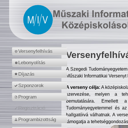
Versenyfelhívás
Versenyfelhív
Lebonyolítás
A Szegedi Tudományegyetem M
Díjazás
Műszaki Informatikai Versenyt
Szponzorok
A verseny célja:
A középiskol
szervezése, melyen a tehe
Program
bemutatására. Emellett 
Tudományegyetemmel és az o
Regisztráció
hallgatóivá válhatnak. A verse
Programbizottság
támogatja a tehetséggondozást