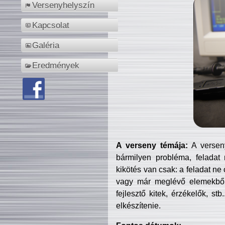
Versenyhelyszín
Kapcsolat
Galéria
Eredmények
A verseny témája:
A verseny
bármilyen probléma, feladat
kikötés van csak: a feladat ne
vagy már meglévő elemekből ö
fejlesztő kitek, érzékelők, st
elkészítenie.