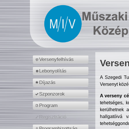
Versenyfelhívás
Versen
Lebonyolítás
A Szegedi Tu
Díjazás
Versenyt közé
Szponzorok
A verseny cél
tehetséges, k
Program
kerülhetnek 
hallgatóivá 
Regisztráció
tehetséggondo
Programbizottság