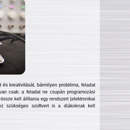
és kreativitását, bármilyen probléma, feladat
van csak: a feladat ne csupán programozási
ssze kell állítania egy rendszert (elektronikai
hez szükséges szoftvert is a diákoknak kell