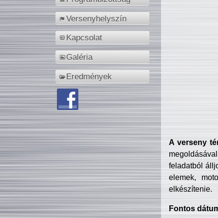
Versenyhelyszín
Kapcsolat
Galéria
Eredmények
A verseny té
megoldásával
feladatból áll
elemek, motor
elkészítenie.
Fontos dátu