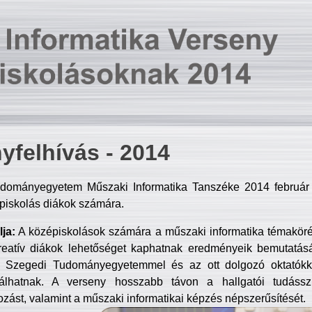
yfelhívás - 2014
dományegyetem Műszaki Informatika Tanszéke 2014 február 2
piskolás diákok számára.
ja:
A középiskolások számára a műszaki informatika témakör
reatív diákok lehetőséget kaphatnak eredményeik bemutatásá
a Szegedi Tudományegyetemmel és az ott dolgozó oktatókka
válhatnak. A verseny hosszabb távon a hallgatói tudásszi
zást, valamint a műszaki informatikai képzés népszerűsítését.