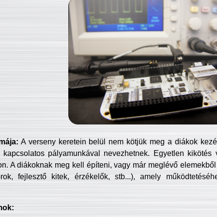
mája:
A verseny keretein belül nem kötjük meg a diákok kezét 
 kapcsolatos pályamunkával nevezhetnek. Egyetlen kikötés 
jon. A diákoknak meg kell építeni, vagy már meglévő elemekből ö
ok, fejlesztő kitek, érzékelők, stb...), amely működtetésé
mok: