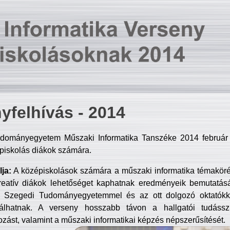
yfelhívás - 2014
dományegyetem Műszaki Informatika Tanszéke 2014 február 2
piskolás diákok számára.
ja:
A középiskolások számára a műszaki informatika témakör
reatív diákok lehetőséget kaphatnak eredményeik bemutatásá
a Szegedi Tudományegyetemmel és az ott dolgozó oktatókka
válhatnak. A verseny hosszabb távon a hallgatói tudásszi
zást, valamint a műszaki informatikai képzés népszerűsítését.