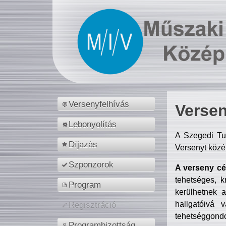
Versenyfelhívás
Versen
Lebonyolítás
A Szegedi Tu
Díjazás
Versenyt közé
Szponzorok
A verseny cél
tehetséges, k
Program
kerülhetnek 
hallgatóivá 
Regisztráció
tehetséggondo
Programbizottság