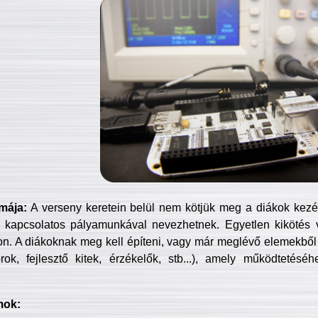
mája:
A verseny keretein belül nem kötjük meg a diákok kezét 
 kapcsolatos pályamunkával nevezhetnek. Egyetlen kikötés 
jon. A diákoknak meg kell építeni, vagy már meglévő elemekből ö
ok, fejlesztő kitek, érzékelők, stb...), amely működtetésé
mok: