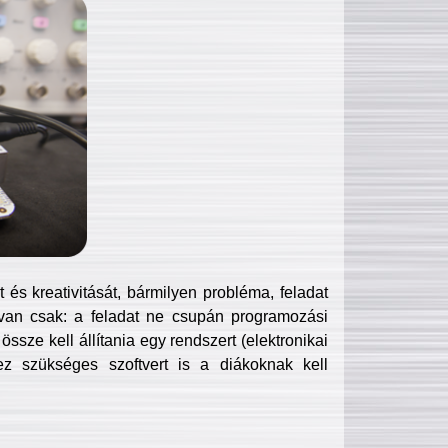
és kreativitását, bármilyen probléma, feladat
van csak: a feladat ne csupán programozási
ssze kell állítania egy rendszert (elektronikai
hez szükséges szoftvert is a diákoknak kell