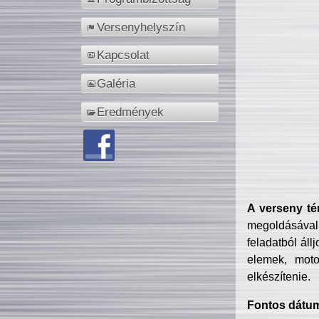
Versenyhelyszín
Kapcsolat
Galéria
Eredmények
A verseny té
megoldásával
feladatból áll
elemek, motor
elkészítenie.
Fontos dátu