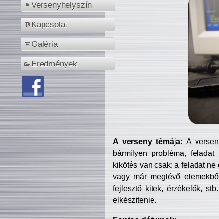
Versenyhelyszín
Kapcsolat
Galéria
Eredmények
A verseny témája:
A verseny
bármilyen probléma, feladat
kikötés van csak: a feladat ne
vagy már meglévő elemekből ö
fejlesztő kitek, érzékelők, st
elkészítenie.