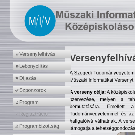
Versenyfelhívás
Versenyfelhív
Lebonyolítás
A Szegedi Tudományegyetem M
Díjazás
Műszaki Informatikai Versenyt
Szponzorok
A verseny célja:
A középiskol
szervezése, melyen a tehe
Program
bemutatására. Emellett 
Tudományegyetemmel és az o
Regisztráció
hallgatóivá válhatnak. A verse
Programbizottság
támogatja a tehetséggondozást