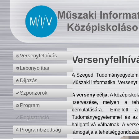
Versenyfelhívás
Versenyfelhív
Lebonyolítás
A Szegedi Tudományegyetem M
Díjazás
Műszaki Informatikai Versenyt
Szponzorok
A verseny célja:
A középiskol
szervezése, melyen a tehe
Program
bemutatására. Emellett 
Tudományegyetemmel és az o
Regisztráció
hallgatóivá válhatnak. A verse
Programbizottság
támogatja a tehetséggondozást