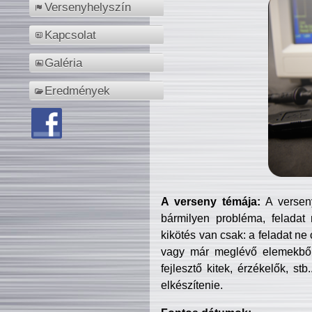
Versenyhelyszín
Kapcsolat
Galéria
Eredmények
A verseny témája:
A verseny
bármilyen probléma, feladat
kikötés van csak: a feladat ne
vagy már meglévő elemekből ö
fejlesztő kitek, érzékelők, st
elkészítenie.