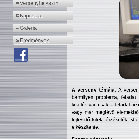
Versenyhelyszín
Kapcsolat
Galéria
Eredmények
A verseny témája:
A verseny
bármilyen probléma, feladat
kikötés van csak: a feladat ne
vagy már meglévő elemekből ö
fejlesztő kitek, érzékelők, st
elkészítenie.