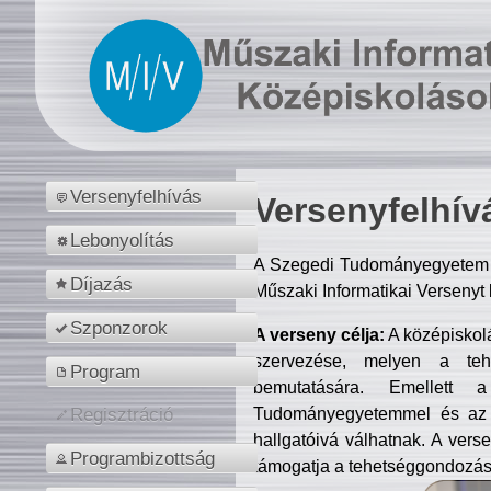
Versenyfelhívás
Versenyfelhív
Lebonyolítás
A Szegedi Tudományegyetem M
Díjazás
Műszaki Informatikai Versenyt
Szponzorok
A verseny célja:
A középiskol
szervezése, melyen a tehe
Program
bemutatására. Emellett 
Tudományegyetemmel és az o
Regisztráció
hallgatóivá válhatnak. A verse
Programbizottság
támogatja a tehetséggondozást