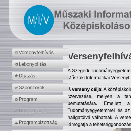
Versenyfelhívás
Versenyfelhív
Lebonyolítás
A Szegedi Tudományegyetem M
Díjazás
Műszaki Informatikai Versenyt
Szponzorok
A verseny célja:
A középiskol
szervezése, melyen a tehe
Program
bemutatására. Emellett 
Tudományegyetemmel és az o
Regisztráció
hallgatóivá válhatnak. A verse
Programbizottság
támogatja a tehetséggondozást