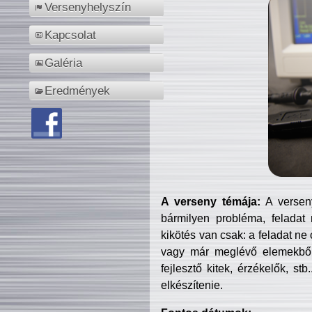
Versenyhelyszín
Kapcsolat
Galéria
Eredmények
A verseny témája:
A verseny
bármilyen probléma, feladat
kikötés van csak: a feladat ne
vagy már meglévő elemekből ö
fejlesztő kitek, érzékelők, st
elkészítenie.