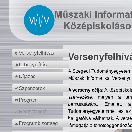
Versenyfelhívás
Versenyfelhív
Lebonyolítás
A Szegedi Tudományegyetem M
Díjazás
Műszaki Informatikai Versenyt
Szponzorok
A verseny célja:
A középiskol
szervezése, melyen a tehe
Program
bemutatására. Emellett 
Tudományegyetemmel és az o
Regisztráció
hallgatóivá válhatnak. A verse
Programbizottság
támogatja a tehetséggondozást