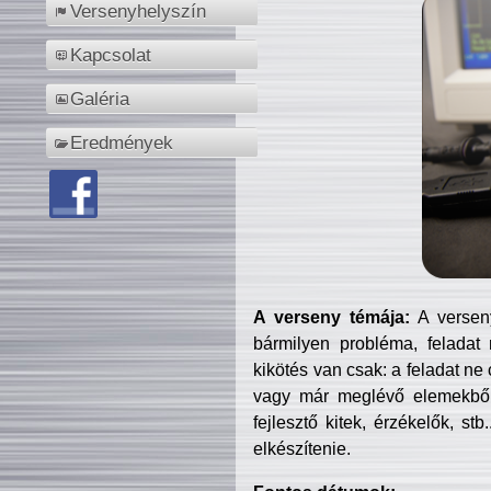
Versenyhelyszín
Kapcsolat
Galéria
Eredmények
A verseny témája:
A verseny
bármilyen probléma, feladat
kikötés van csak: a feladat ne
vagy már meglévő elemekből ö
fejlesztő kitek, érzékelők, st
elkészítenie.