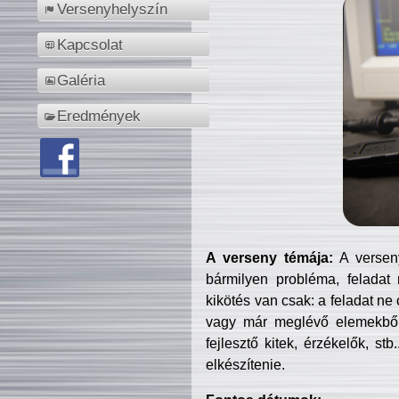
Versenyhelyszín
Kapcsolat
Galéria
Eredmények
A verseny témája:
A verseny
bármilyen probléma, feladat
kikötés van csak: a feladat ne
vagy már meglévő elemekből ö
fejlesztő kitek, érzékelők, st
elkészítenie.