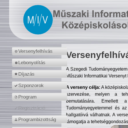
Versenyfelhívás
Versenyfelhív
Lebonyolítás
A Szegedi Tudományegyetem M
Díjazás
Műszaki Informatikai Versenyt
Szponzorok
A verseny célja:
A középiskol
szervezése, melyen a tehe
Program
bemutatására. Emellett 
Tudományegyetemmel és az o
Regisztráció
hallgatóivá válhatnak. A verse
Programbizottság
támogatja a tehetséggondozást