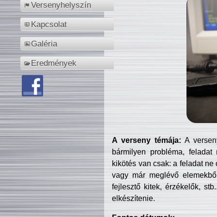
Versenyhelyszín
Kapcsolat
Galéria
Eredmények
A verseny témája:
A verseny
bármilyen probléma, feladat
kikötés van csak: a feladat ne
vagy már meglévő elemekből ö
fejlesztő kitek, érzékelők, st
elkészítenie.