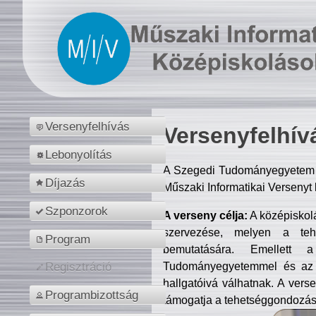
Versenyfelhívás
Versenyfelhív
Lebonyolítás
A Szegedi Tudományegyetem M
Díjazás
Műszaki Informatikai Versenyt
Szponzorok
A verseny célja:
A középiskol
szervezése, melyen a tehe
Program
bemutatására. Emellett 
Tudományegyetemmel és az o
Regisztráció
hallgatóivá válhatnak. A verse
Programbizottság
támogatja a tehetséggondozást