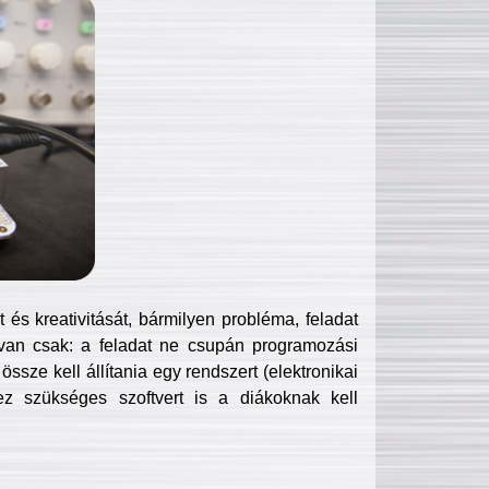
és kreativitását, bármilyen probléma, feladat
van csak: a feladat ne csupán programozási
ssze kell állítania egy rendszert (elektronikai
hez szükséges szoftvert is a diákoknak kell