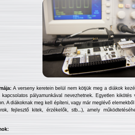
mája:
A verseny keretein belül nem kötjük meg a diákok kezét 
 kapcsolatos pályamunkával nevezhetnek. Egyetlen kikötés 
jon. A diákoknak meg kell építeni, vagy már meglévő elemekből ö
ok, fejlesztő kitek, érzékelők, stb...), amely működtetésé
mok: