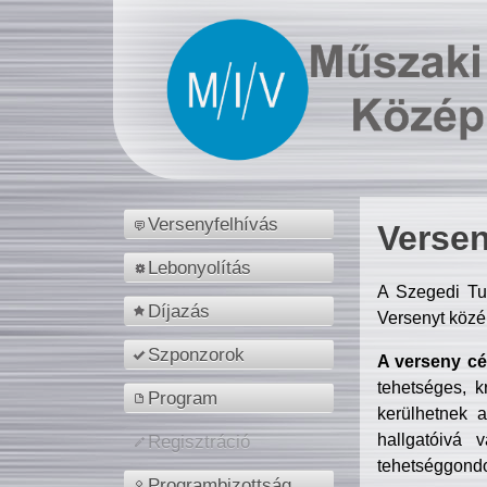
Versenyfelhívás
Versen
Lebonyolítás
A Szegedi Tu
Díjazás
Versenyt közé
Szponzorok
A verseny cél
tehetséges, k
Program
kerülhetnek 
hallgatóivá 
Regisztráció
tehetséggondo
Programbizottság