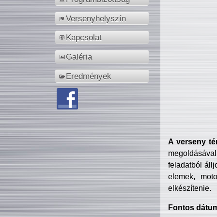
Versenyhelyszín
Kapcsolat
Galéria
Eredmények
A verseny té
megoldásával
feladatból áll
elemek, motor
elkészítenie.
Fontos dátu