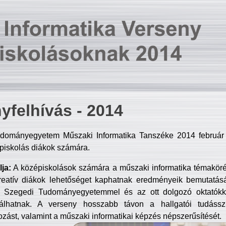
yfelhívás - 2014
dományegyetem Műszaki Informatika Tanszéke 2014 február 2
piskolás diákok számára.
ja:
A középiskolások számára a műszaki informatika témakör
reatív diákok lehetőséget kaphatnak eredményeik bemutatásá
a Szegedi Tudományegyetemmel és az ott dolgozó oktatókka
válhatnak. A verseny hosszabb távon a hallgatói tudásszi
zást, valamint a műszaki informatikai képzés népszerűsítését.