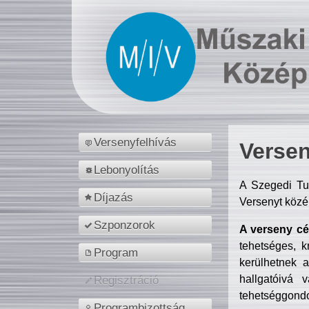
Versenyfelhívás
Versen
Lebonyolítás
A Szegedi Tu
Díjazás
Versenyt közé
Szponzorok
A verseny cél
tehetséges, k
Program
kerülhetnek 
hallgatóivá 
Regisztráció
tehetséggondo
Programbizottság