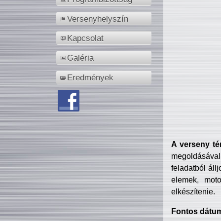
Versenyhelyszín
Kapcsolat
Galéria
Eredmények
A verseny té
megoldásával
feladatból áll
elemek, motor
elkészítenie.
Fontos dátu