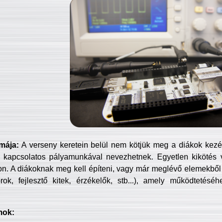
mája:
A verseny keretein belül nem kötjük meg a diákok kezét 
 kapcsolatos pályamunkával nevezhetnek. Egyetlen kikötés 
jon. A diákoknak meg kell építeni, vagy már meglévő elemekből ö
ok, fejlesztő kitek, érzékelők, stb...), amely működtetésé
mok: