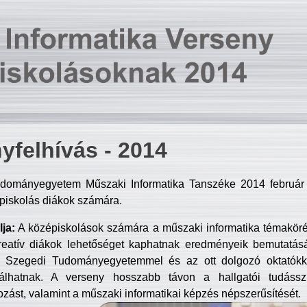
yfelhívás - 2014
dományegyetem Műszaki Informatika Tanszéke 2014 február 2
piskolás diákok számára.
ja:
A középiskolások számára a műszaki informatika témakör
reatív diákok lehetőséget kaphatnak eredményeik bemutatásá
a Szegedi Tudományegyetemmel és az ott dolgozó oktatókka
válhatnak. A verseny hosszabb távon a hallgatói tudásszi
zást, valamint a műszaki informatikai képzés népszerűsítését.