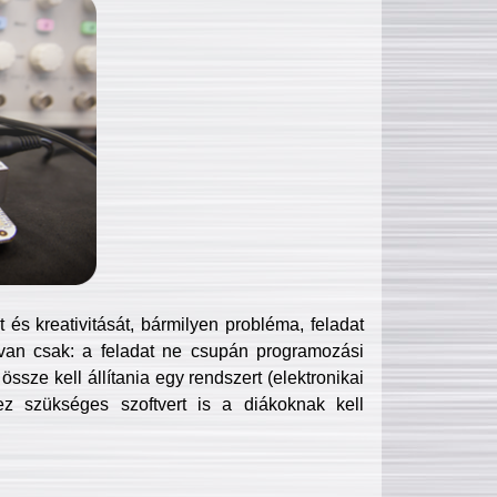
és kreativitását, bármilyen probléma, feladat
van csak: a feladat ne csupán programozási
ssze kell állítania egy rendszert (elektronikai
hez szükséges szoftvert is a diákoknak kell