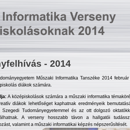
yfelhívás - 2014
dományegyetem Műszaki Informatika Tanszéke 2014 február 2
piskolás diákok számára.
ja:
A középiskolások számára a műszaki informatika témakör
reatív diákok lehetőséget kaphatnak eredményeik bemutatásá
a Szegedi Tudományegyetemmel és az ott dolgozó oktatókka
válhatnak. A verseny hosszabb távon a hallgatói tudásszi
zást, valamint a műszaki informatikai képzés népszerűsítését.