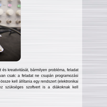
és kreativitását, bármilyen probléma, feladat
van csak: a feladat ne csupán programozási
ssze kell állítania egy rendszert (elektronikai
hez szükséges szoftvert is a diákoknak kell