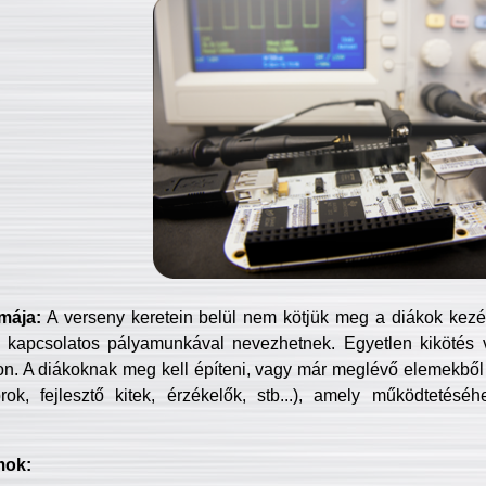
mája:
A verseny keretein belül nem kötjük meg a diákok kezét 
 kapcsolatos pályamunkával nevezhetnek. Egyetlen kikötés 
jon. A diákoknak meg kell építeni, vagy már meglévő elemekből ö
ok, fejlesztő kitek, érzékelők, stb...), amely működtetésé
mok: