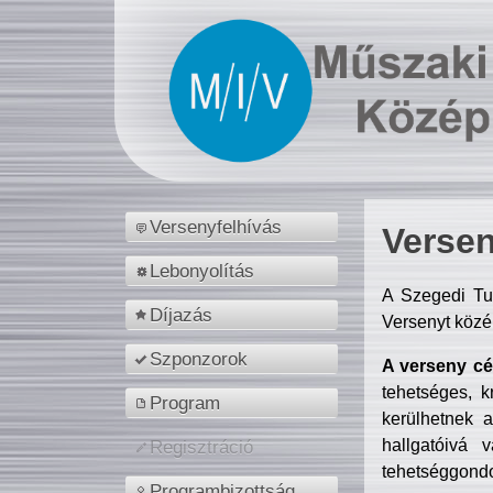
Versenyfelhívás
Versen
Lebonyolítás
A Szegedi Tu
Díjazás
Versenyt közé
Szponzorok
A verseny cél
tehetséges, k
Program
kerülhetnek 
hallgatóivá 
Regisztráció
tehetséggondo
Programbizottság