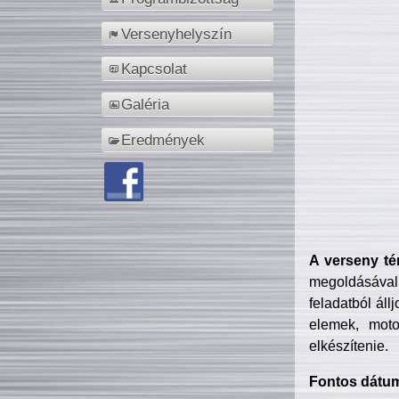
Versenyhelyszín
Kapcsolat
Galéria
Eredmények
A verseny té
megoldásával
feladatból áll
elemek, motor
elkészítenie.
Fontos dátu