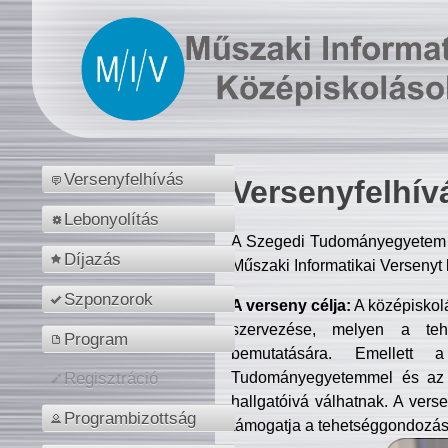
Versenyfelhívás
Versenyfelhív
Lebonyolítás
A Szegedi Tudományegyetem M
Díjazás
Műszaki Informatikai Versenyt
Szponzorok
A verseny célja:
A középiskol
szervezése, melyen a tehe
Program
bemutatására. Emellett 
Tudományegyetemmel és az o
Regisztráció
hallgatóivá válhatnak. A verse
Programbizottság
támogatja a tehetséggondozást