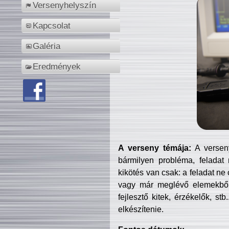
Versenyhelyszín
Kapcsolat
Galéria
Eredmények
A verseny témája:
A verseny
bármilyen probléma, feladat
kikötés van csak: a feladat ne
vagy már meglévő elemekből ö
fejlesztő kitek, érzékelők, st
elkészítenie.