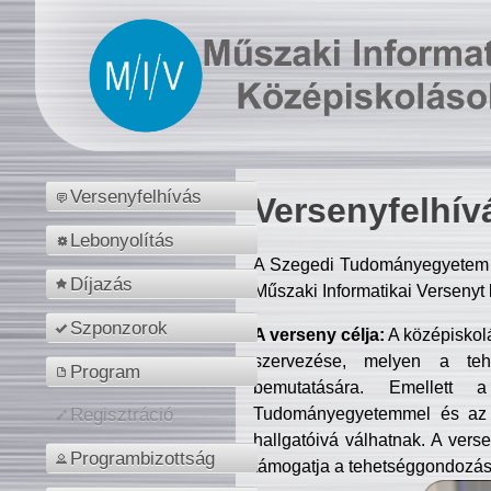
Versenyfelhívás
Versenyfelhív
Lebonyolítás
A Szegedi Tudományegyetem M
Díjazás
Műszaki Informatikai Versenyt
Szponzorok
A verseny célja:
A középiskol
szervezése, melyen a tehe
Program
bemutatására. Emellett 
Tudományegyetemmel és az o
Regisztráció
hallgatóivá válhatnak. A verse
Programbizottság
támogatja a tehetséggondozást