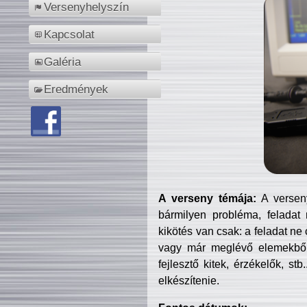
Versenyhelyszín
Kapcsolat
Galéria
Eredmények
A verseny témája:
A verseny
bármilyen probléma, feladat
kikötés van csak: a feladat ne
vagy már meglévő elemekből ö
fejlesztő kitek, érzékelők, st
elkészítenie.