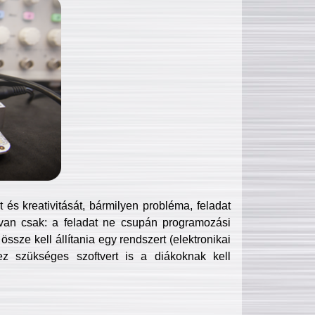
és kreativitását, bármilyen probléma, feladat
van csak: a feladat ne csupán programozási
ssze kell állítania egy rendszert (elektronikai
hez szükséges szoftvert is a diákoknak kell