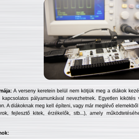
mája:
A verseny keretein belül nem kötjük meg a diákok kezét 
 kapcsolatos pályamunkával nevezhetnek. Egyetlen kikötés 
jon. A diákoknak meg kell építeni, vagy már meglévő elemekből ö
ok, fejlesztő kitek, érzékelők, stb...), amely működtetésé
mok: