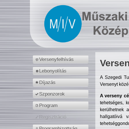
Versenyfelhívás
Versen
Lebonyolítás
A Szegedi Tu
Díjazás
Versenyt közé
Szponzorok
A verseny cél
tehetséges, k
Program
kerülhetnek 
hallgatóivá 
Regisztráció
tehetséggondo
Programbizottság