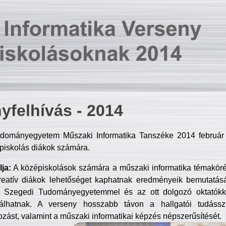
yfelhívás - 2014
dományegyetem Műszaki Informatika Tanszéke 2014 február 2
piskolás diákok számára.
ja:
A középiskolások számára a műszaki informatika témakör
reatív diákok lehetőséget kaphatnak eredményeik bemutatásá
a Szegedi Tudományegyetemmel és az ott dolgozó oktatókka
válhatnak. A verseny hosszabb távon a hallgatói tudásszi
zást, valamint a műszaki informatikai képzés népszerűsítését.