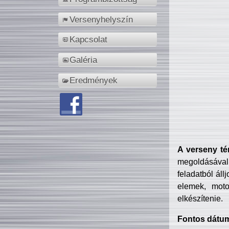
Versenyhelyszín
Kapcsolat
Galéria
Eredmények
A verseny té
megoldásával
feladatból áll
elemek, motor
elkészítenie.
Fontos dátu