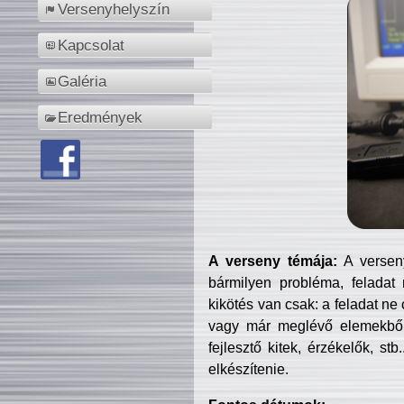
Versenyhelyszín
Kapcsolat
Galéria
Eredmények
A verseny témája:
A verseny
bármilyen probléma, feladat
kikötés van csak: a feladat ne
vagy már meglévő elemekből ö
fejlesztő kitek, érzékelők, st
elkészítenie.