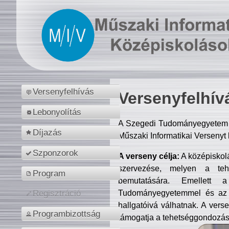
Versenyfelhívás
Versenyfelhív
Lebonyolítás
A Szegedi Tudományegyetem M
Díjazás
Műszaki Informatikai Versenyt
Szponzorok
A verseny célja:
A középiskol
szervezése, melyen a tehe
Program
bemutatására. Emellett 
Tudományegyetemmel és az o
Regisztráció
hallgatóivá válhatnak. A verse
Programbizottság
támogatja a tehetséggondozást