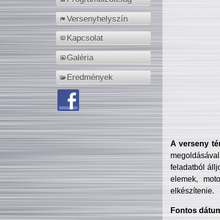
Versenyhelyszín
Kapcsolat
Galéria
Eredmények
A verseny té
megoldásával
feladatból áll
elemek, motor
elkészítenie.
Fontos dátu