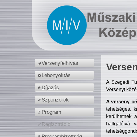
Versenyfelhívás
Versen
Lebonyolítás
A Szegedi Tu
Díjazás
Versenyt közé
Szponzorok
A verseny cél
tehetséges, k
Program
kerülhetnek 
hallgatóivá 
Regisztráció
tehetséggondo
Programbizottság