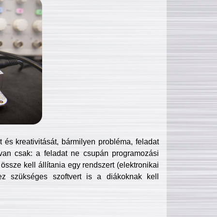
és kreativitását, bármilyen probléma, feladat
van csak: a feladat ne csupán programozási
ssze kell állítania egy rendszert (elektronikai
hez szükséges szoftvert is a diákoknak kell