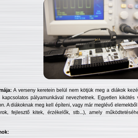
mája:
A verseny keretein belül nem kötjük meg a diákok kezét 
 kapcsolatos pályamunkával nevezhetnek. Egyetlen kikötés 
jon. A diákoknak meg kell építeni, vagy már meglévő elemekből ö
ok, fejlesztő kitek, érzékelők, stb...), amely működtetésé
mok: