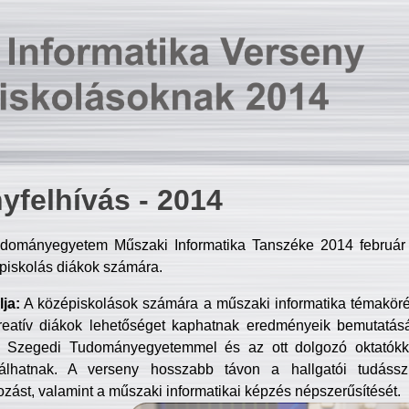
yfelhívás - 2014
dományegyetem Műszaki Informatika Tanszéke 2014 február 2
piskolás diákok számára.
ja:
A középiskolások számára a műszaki informatika témakör
reatív diákok lehetőséget kaphatnak eredményeik bemutatásá
a Szegedi Tudományegyetemmel és az ott dolgozó oktatókka
válhatnak. A verseny hosszabb távon a hallgatói tudásszi
zást, valamint a műszaki informatikai képzés népszerűsítését.