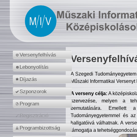
Versenyfelhívás
Versenyfelhív
Lebonyolítás
A Szegedi Tudományegyetem M
Díjazás
Műszaki Informatikai Versenyt
Szponzorok
A verseny célja:
A középiskol
szervezése, melyen a tehe
Program
bemutatására. Emellett 
Tudományegyetemmel és az o
Regisztráció
hallgatóivá válhatnak. A verse
Programbizottság
támogatja a tehetséggondozást