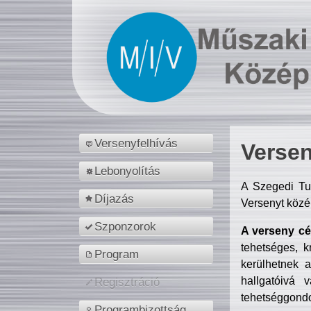
Versenyfelhívás
Versen
Lebonyolítás
A Szegedi Tu
Díjazás
Versenyt közé
Szponzorok
A verseny cél
tehetséges, k
Program
kerülhetnek 
hallgatóivá 
Regisztráció
tehetséggondo
Programbizottság