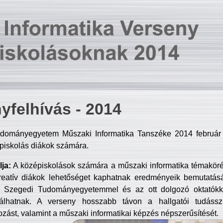
yfelhívás - 2014
dományegyetem Műszaki Informatika Tanszéke 2014 február 2
piskolás diákok számára.
ja:
A középiskolások számára a műszaki informatika témakör
reatív diákok lehetőséget kaphatnak eredményeik bemutatásá
a Szegedi Tudományegyetemmel és az ott dolgozó oktatókka
válhatnak. A verseny hosszabb távon a hallgatói tudásszi
zást, valamint a műszaki informatikai képzés népszerűsítését.