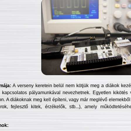
mája:
A verseny keretein belül nem kötjük meg a diákok kezét 
 kapcsolatos pályamunkával nevezhetnek. Egyetlen kikötés 
jon. A diákoknak meg kell építeni, vagy már meglévő elemekből ö
ok, fejlesztő kitek, érzékelők, stb...), amely működtetésé
mok: