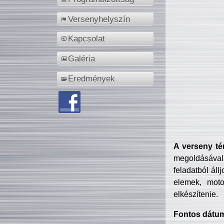
Versenyhelyszín
Kapcsolat
Galéria
Eredmények
A verseny té
megoldásával
feladatból áll
elemek, motor
elkészítenie.
Fontos dátu