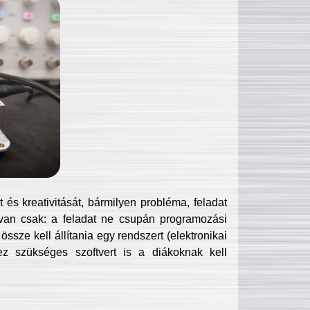
és kreativitását, bármilyen probléma, feladat
van csak: a feladat ne csupán programozási
ssze kell állítania egy rendszert (elektronikai
hez szükséges szoftvert is a diákoknak kell