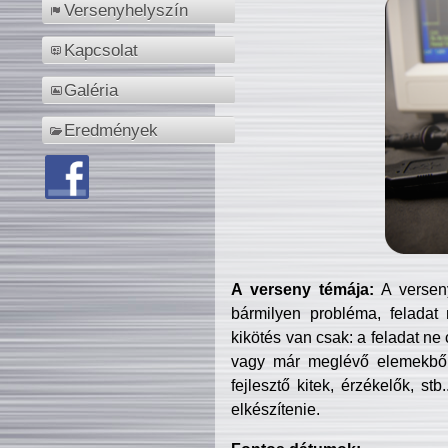
Versenyhelyszín
Kapcsolat
Galéria
Eredmények
A verseny témája:
A verseny
bármilyen probléma, feladat
kikötés van csak: a feladat ne
vagy már meglévő elemekből ö
fejlesztő kitek, érzékelők, st
elkészítenie.