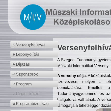
Versenyfelhívás
Versenyfelhív
Lebonyolítás
A Szegedi Tudományegyetem M
Díjazás
Műszaki Informatikai Versenyt
Szponzorok
A verseny célja:
A középiskol
szervezése, melyen a tehe
Program
bemutatására. Emellett 
Tudományegyetemmel és az o
Regisztráció
hallgatóivá válhatnak. A verse
Programbizottság
támogatja a tehetséggondozást