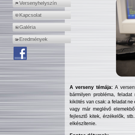
Versenyhelyszín
Kapcsolat
Galéria
Eredmények
A verseny témája:
A verseny
bármilyen probléma, feladat
kikötés van csak: a feladat ne
vagy már meglévő elemekből ö
fejlesztő kitek, érzékelők, st
elkészítenie.