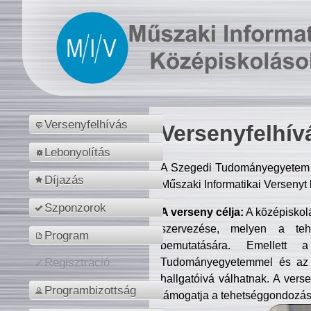
Versenyfelhívás
Versenyfelhív
Lebonyolítás
A Szegedi Tudományegyetem M
Díjazás
Műszaki Informatikai Versenyt
Szponzorok
A verseny célja:
A középiskol
szervezése, melyen a tehe
Program
bemutatására. Emellett 
Tudományegyetemmel és az o
Regisztráció
hallgatóivá válhatnak. A verse
Programbizottság
támogatja a tehetséggondozást