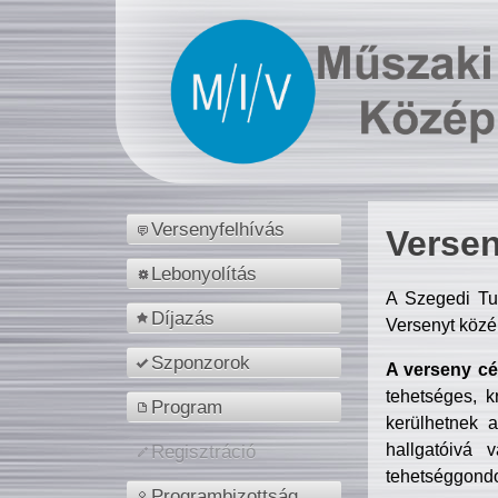
Versenyfelhívás
Versen
Lebonyolítás
A Szegedi Tu
Díjazás
Versenyt közé
Szponzorok
A verseny cél
tehetséges, k
Program
kerülhetnek 
hallgatóivá 
Regisztráció
tehetséggondo
Programbizottság