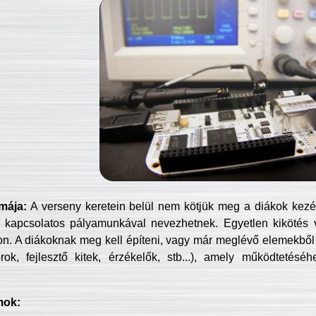
mája:
A verseny keretein belül nem kötjük meg a diákok kezét 
 kapcsolatos pályamunkával nevezhetnek. Egyetlen kikötés 
jon. A diákoknak meg kell építeni, vagy már meglévő elemekből ö
ok, fejlesztő kitek, érzékelők, stb...), amely működtetésé
mok: