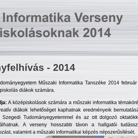
yfelhívás - 2014
dományegyetem Műszaki Informatika Tanszéke 2014 február 2
piskolás diákok számára.
ja:
A középiskolások számára a műszaki informatika témakör
reatív diákok lehetőséget kaphatnak eredményeik bemutatásá
a Szegedi Tudományegyetemmel és az ott dolgozó oktatókka
válhatnak. A verseny hosszabb távon a hallgatói tudásszi
zást, valamint a műszaki informatikai képzés népszerűsítését.