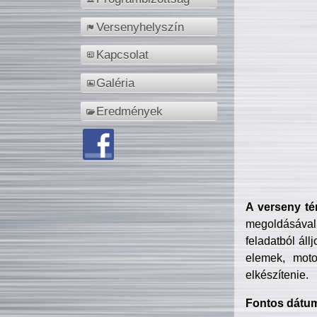
Versenyhelyszín
Kapcsolat
Galéria
Eredmények
A verseny té
megoldásával
feladatból áll
elemek, motor
elkészítenie.
Fontos dátu