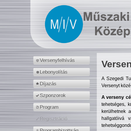
Versenyfelhívás
Versen
Lebonyolítás
A Szegedi Tu
Díjazás
Versenyt közé
Szponzorok
A verseny cél
tehetséges, k
Program
kerülhetnek 
hallgatóivá 
Regisztráció
tehetséggondo
Programbizottság