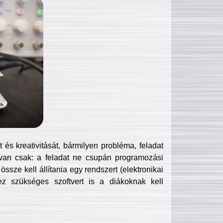
és kreativitását, bármilyen probléma, feladat
van csak: a feladat ne csupán programozási
ssze kell állítania egy rendszert (elektronikai
hez szükséges szoftvert is a diákoknak kell