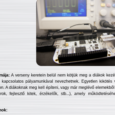
mája:
A verseny keretein belül nem kötjük meg a diákok kezét 
 kapcsolatos pályamunkával nevezhetnek. Egyetlen kikötés 
jon. A diákoknak meg kell építeni, vagy már meglévő elemekből ö
ok, fejlesztő kitek, érzékelők, stb...), amely működtetésé
mok: