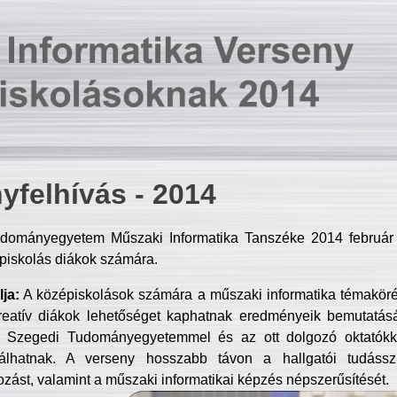
yfelhívás - 2014
dományegyetem Műszaki Informatika Tanszéke 2014 február 2
piskolás diákok számára.
ja:
A középiskolások számára a műszaki informatika témakör
reatív diákok lehetőséget kaphatnak eredményeik bemutatásá
a Szegedi Tudományegyetemmel és az ott dolgozó oktatókka
válhatnak. A verseny hosszabb távon a hallgatói tudásszi
zást, valamint a műszaki informatikai képzés népszerűsítését.