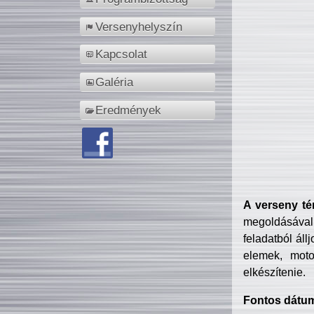
Versenyhelyszín
Kapcsolat
Galéria
Eredmények
A verseny té
megoldásával
feladatból áll
elemek, motor
elkészítenie.
Fontos dátu