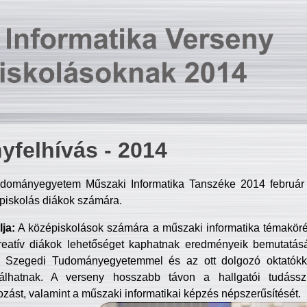
yfelhívás - 2014
dományegyetem Műszaki Informatika Tanszéke 2014 február 2
piskolás diákok számára.
ja:
A középiskolások számára a műszaki informatika témakör
reatív diákok lehetőséget kaphatnak eredményeik bemutatásá
a Szegedi Tudományegyetemmel és az ott dolgozó oktatókka
válhatnak. A verseny hosszabb távon a hallgatói tudásszi
zást, valamint a műszaki informatikai képzés népszerűsítését.