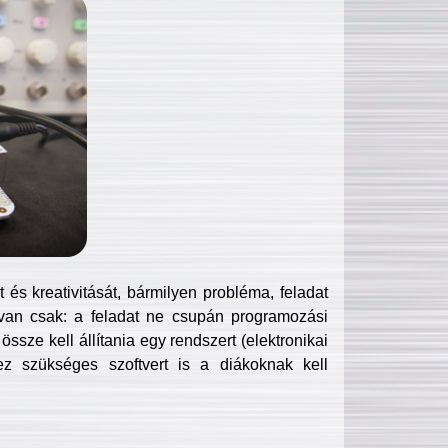
és kreativitását, bármilyen probléma, feladat
van csak: a feladat ne csupán programozási
ssze kell állítania egy rendszert (elektronikai
hez szükséges szoftvert is a diákoknak kell