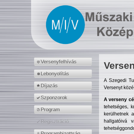
Versenyfelhívás
Versen
Lebonyolítás
A Szegedi Tu
Díjazás
Versenyt közé
Szponzorok
A verseny cél
tehetséges, k
Program
kerülhetnek 
hallgatóivá 
Regisztráció
tehetséggondo
Programbizottság