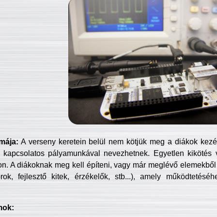
mája:
A verseny keretein belül nem kötjük meg a diákok kezét 
 kapcsolatos pályamunkával nevezhetnek. Egyetlen kikötés 
jon. A diákoknak meg kell építeni, vagy már meglévő elemekből ö
ok, fejlesztő kitek, érzékelők, stb...), amely működtetésé
mok: