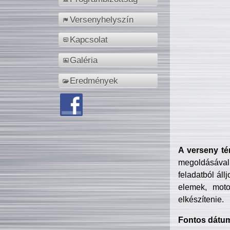
Versenyhelyszín
Kapcsolat
Galéria
Eredmények
A verseny té
megoldásával
feladatból áll
elemek, motor
elkészítenie.
Fontos dátu