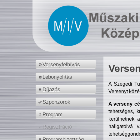
Versenyfelhívás
Versen
Lebonyolítás
A Szegedi Tu
Díjazás
Versenyt közé
Szponzorok
A verseny cél
tehetséges, k
Program
kerülhetnek 
hallgatóivá 
Regisztráció
tehetséggondo
Programbizottság