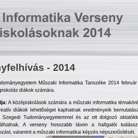
yfelhívás - 2014
dományegyetem Műszaki Informatika Tanszéke 2014 február 2
piskolás diákok számára.
ja:
A középiskolások számára a műszaki informatika témakör
reatív diákok lehetőséget kaphatnak eredményeik bemutatásá
a Szegedi Tudományegyetemmel és az ott dolgozó oktatókka
válhatnak. A verseny hosszabb távon a hallgatói tudásszi
zást, valamint a műszaki informatikai képzés népszerűsítését.