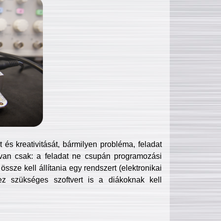
és kreativitását, bármilyen probléma, feladat
van csak: a feladat ne csupán programozási
ssze kell állítania egy rendszert (elektronikai
hez szükséges szoftvert is a diákoknak kell