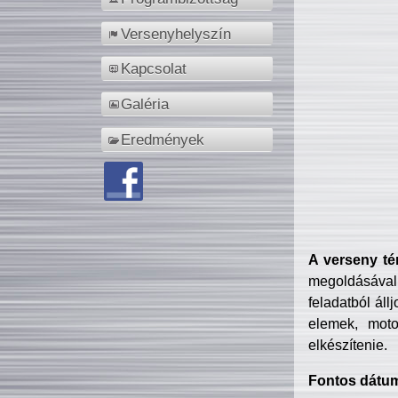
Versenyhelyszín
Kapcsolat
Galéria
Eredmények
A verseny té
megoldásával
feladatból áll
elemek, motor
elkészítenie.
Fontos dátu