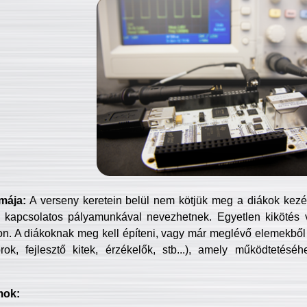
mája:
A verseny keretein belül nem kötjük meg a diákok kezét 
 kapcsolatos pályamunkával nevezhetnek. Egyetlen kikötés 
jon. A diákoknak meg kell építeni, vagy már meglévő elemekből ö
ok, fejlesztő kitek, érzékelők, stb...), amely működtetésé
mok: