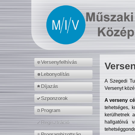
Versenyfelhívás
Versen
Lebonyolítás
A Szegedi Tu
Díjazás
Versenyt közé
Szponzorok
A verseny cél
tehetséges, k
Program
kerülhetnek 
hallgatóivá 
Regisztráció
tehetséggondo
Programbizottság