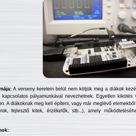
mája:
A verseny keretein belül nem kötjük meg a diákok kezét 
 kapcsolatos pályamunkával nevezhetnek. Egyetlen kikötés 
jon. A diákoknak meg kell építeni, vagy már meglévő elemekből ö
ok, fejlesztő kitek, érzékelők, stb...), amely működtetésé
mok: