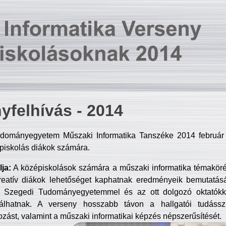
yfelhívás - 2014
dományegyetem Műszaki Informatika Tanszéke 2014 február 2
piskolás diákok számára.
ja:
A középiskolások számára a műszaki informatika témakör
reatív diákok lehetőséget kaphatnak eredményeik bemutatásá
a Szegedi Tudományegyetemmel és az ott dolgozó oktatókka
válhatnak. A verseny hosszabb távon a hallgatói tudásszi
zást, valamint a műszaki informatikai képzés népszerűsítését.