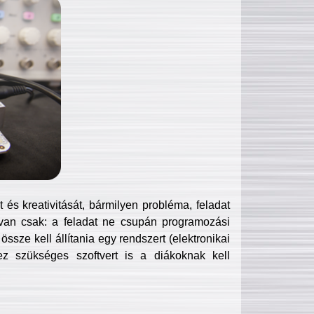
és kreativitását, bármilyen probléma, feladat
van csak: a feladat ne csupán programozási
ssze kell állítania egy rendszert (elektronikai
hez szükséges szoftvert is a diákoknak kell