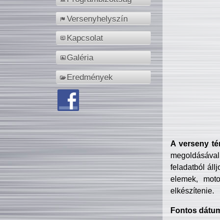
Versenyhelyszín
Kapcsolat
Galéria
Eredmények
A verseny té
megoldásával
feladatból áll
elemek, motor
elkészítenie.
Fontos dátu